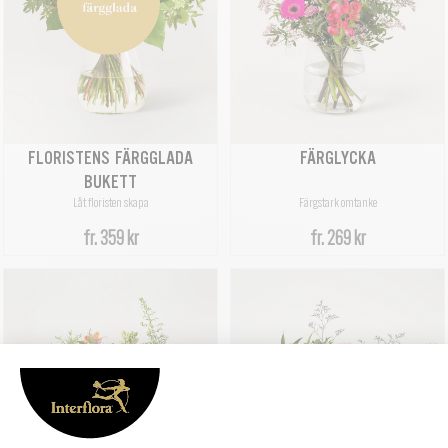
FLORISTENS FÄRGGLADA
FÄRGLYCKA
BUKETT
Låt floristen skapa
Färgstark omtanke
fr.
359 kr
fr.
269 kr