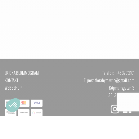
SKICKA BLOMMOGRAM
Telefon: +4637012101
KONTAKT
E-post: florabym.vmo@gmail.com
WEBBSHOP
Köpmansgatan 3
331 30 VÄRNAMO