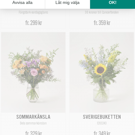
VARDAGSLYX
EXTRA OMTANKE
Färgstark vardagsglans
30 kronor till Cancerfonden
fr.
299 kr
fr.
359 kr
SOMMARKÄNSLA
SVERIGEBUKETTEN
Dela sommarkänslan
1203243
fr.
329 kr
fr.
349 kr