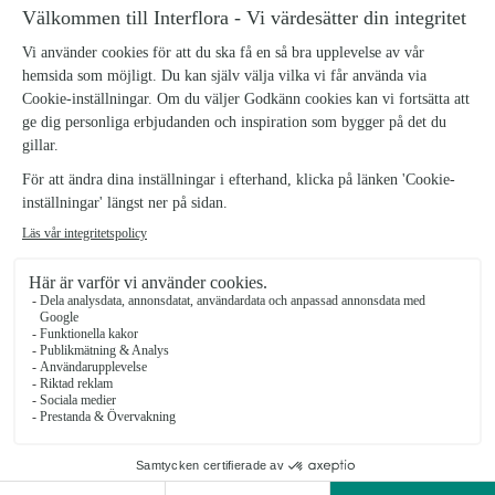
SOMMARFEST
GRATTIS
För allt det festliga
Blomstrande gratulationer
fr.
299 kr
fr.
379 kr