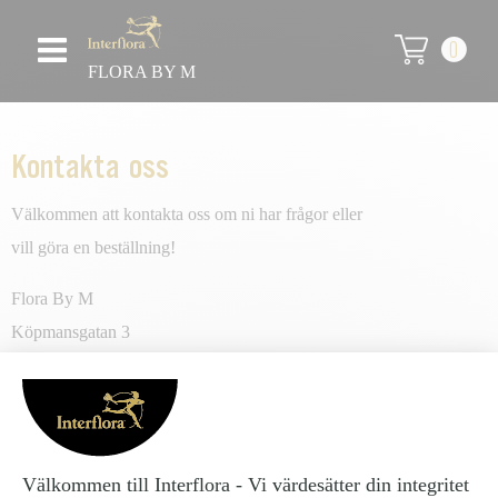
0
FLORA BY M
Kontakta oss
Välkommen att kontakta oss om ni har frågor eller
vill göra en beställning!
Flora By M
Köpmansgatan 3
331 30 Värnamo
florabym.vmo@gmail.com
+4637012101