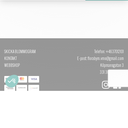
SKICKA BLOMMOGRAM
Telefon: +4637012101
KONTAKT
E-post: florabym.vmo@gmail.com
WEBBSHOP
Köpmansgatan 3
331 30 VÄRNAMO